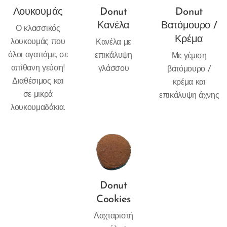
Λουκουμάς
Donut
Donut
Κανέλα
Βατόμουρο /
Ο κλασσικός
Κρέμα
λουκουμάς που
Κανέλα με
όλοι αγαπάμε, σε
επικάλυψη
Με γέμιση
απίθανη γεύση!
γλάσσου
βατόμουρο /
Διαθέσιμος και
κρέμα και
σε μικρά
επικάλυψη άχνης
λουκουμαδάκια.
Donut
Cookies
Λαχταριστή